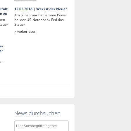
lfalt
12.03.2018 | Wer ist der Neue?
en zu
Am 5. Februar hat Jerome Powell
hen
bei der US-Notenbank Fed das
teuer
Steuer
> weiterlesen
er
er
s –
News durchsuchen