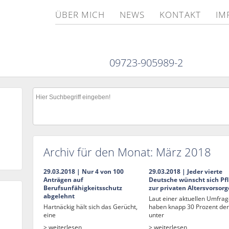
ÜBER MICH
NEWS
KONTAKT
IM
09723-905989-2
Archiv für den Monat:
März 2018
29.03.2018 | Nur 4 von 100
29.03.2018 | Jeder vierte
Anträgen auf
Deutsche wünscht sich Pfl
Berufsunfähigkeitsschutz
zur privaten Altersvorsorg
abgelehnt
Laut einer aktuellen Umfra
Hartnäckig hält sich das Gerücht,
haben knapp 30 Prozent der
eine
unter
> weiterlesen
> weiterlesen