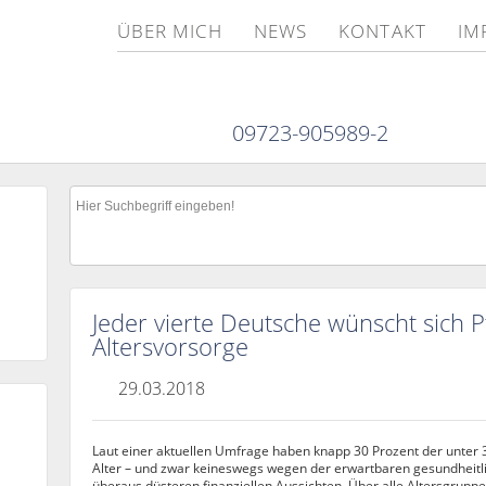
ÜBER MICH
NEWS
KONTAKT
IM
09723-905989-2
Jeder vierte Deutsche wünscht sich Pf
Altersvorsorge
29.03.2018
Laut einer aktuellen Umfrage haben knapp 30 Prozent der unter 
Alter – und zwar keineswegs wegen der erwartbaren gesundheit
überaus düsteren finanziellen Aussichten. Über alle Altersgrupp