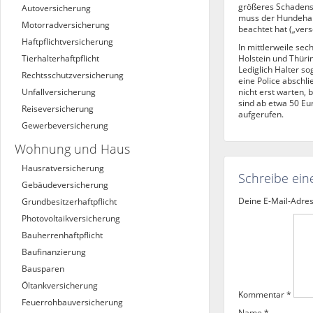
größeres Schadensp
Autoversicherung
muss der Hundehalt
Motorradversicherung
beachtet hat („ver
Haftpflichtversicherung
In mittlerweile se
Tierhalterhaftpflicht
Holstein und Thüri
Lediglich Halter s
Rechtsschutzversicherung
eine Police abschl
Unfallversicherung
nicht erst warten, 
sind ab etwa 50 Eu
Reiseversicherung
aufgerufen.
Gewerbeversicherung
Wohnung und Haus
Hausratversicherung
Schreibe ei
Gebäudeversicherung
Deine E-Mail-Adress
Grundbesitzerhaftpflicht
Photovoltaikversicherung
Bauherrenhaftpflicht
Baufinanzierung
Bausparen
Öltankversicherung
Kommentar
*
Feuerrohbauversicherung
Name
*