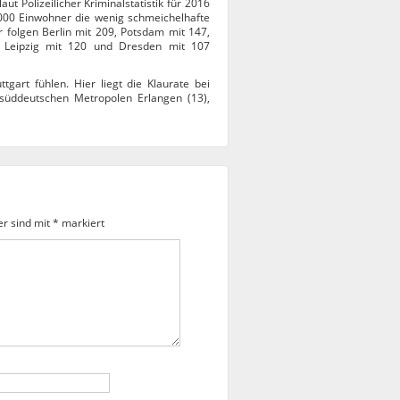
ut Polizeilicher Kriminalstatistik für 2016
0.000 Einwohner die wenig schmeichelhafte
r folgen Berlin mit 209, Potsdam mit 147,
 Leipzig mit 120 und Dresden mit 107
tgart fühlen. Hier liegt die Klaurate bei
 süddeutschen Metropolen Erlangen (13),
er sind mit
*
markiert