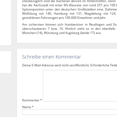
Diesbezüglich sind die Aachener derzeit im Hintertreffen. Denn la
hat die Karlsstadt mit einer Kfz-Klaurate von rund 257 pro 10
Spitzenposition unter den deutschen Großstädten inne. Dahinte
Wolfsburg mit 140, Hamburg mit 131, Magdeburg mit 124,
gestohlenen Fahrzeugen pro 100.000 Einwohner und Jahr.
Am sichersten können sich Autobesitzer in Reutlingen und Stut
überschaubaren 7 bzw. 10. Ähnlich sieht es in den ebenfalls
München (14), Würzburg und Augsburg (beide 17) aus.
Schreibe einen Kommentar
Deine E-Mail-Adresse wird nicht veröffentlicht.
Erforderliche Feld
Kommentar
*
Name
*