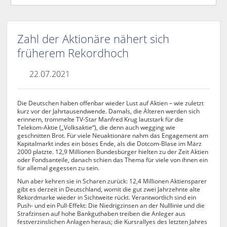
Zahl der Aktionäre nähert sich
früherem Rekordhoch
22.07.2021
Die Deutschen haben offenbar wieder Lust auf Aktien – wie zuletzt
kurz vor der Jahrtausendwende. Damals, die Älteren werden sich
erinnern, trommelte TV-Star Manfred Krug lautstark für die
Telekom-Aktie („Volksaktie“), die denn auch wegging wie
geschnitten Brot. Für viele Neuaktionäre nahm das Engagement am
Kapitalmarkt indes ein böses Ende, als die Dotcom-Blase im März
2000 platzte. 12,9 Millionen Bundesbürger hielten zu der Zeit Aktien
oder Fondsanteile, danach schien das Thema für viele von ihnen ein
für allemal gegessen zu sein.
Nun aber kehren sie in Scharen zurück: 12,4 Millionen Aktiensparer
gibt es derzeit in Deutschland, womit die gut zwei Jahrzehnte alte
Rekordmarke wieder in Sichtweite rückt. Verantwortlich sind ein
Push- und ein Pull-Effekt: Die Niedrigzinsen an der Nulllinie und die
Strafzinsen auf hohe Bankguthaben treiben die Anleger aus
festverzinslichen Anlagen heraus; die Kursrallyes des letzten Jahres