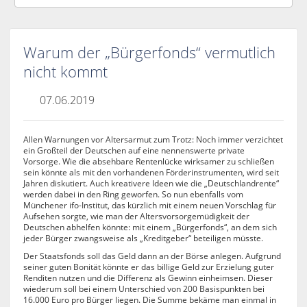
Warum der „Bürgerfonds“ vermutlich
nicht kommt
07.06.2019
Allen Warnungen vor Altersarmut zum Trotz: Noch immer verzichtet
ein Großteil der Deutschen auf eine nennenswerte private
Vorsorge. Wie die absehbare Rentenlücke wirksamer zu schließen
sein könnte als mit den vorhandenen Förderinstrumenten, wird seit
Jahren diskutiert. Auch kreativere Ideen wie die „Deutschlandrente“
werden dabei in den Ring geworfen. So nun ebenfalls vom
Münchener ifo-Institut, das kürzlich mit einem neuen Vorschlag für
Aufsehen sorgte, wie man der Altersvorsorgemüdigkeit der
Deutschen abhelfen könnte: mit einem „Bürgerfonds“, an dem sich
jeder Bürger zwangsweise als „Kreditgeber“ beteiligen müsste.
Der Staatsfonds soll das Geld dann an der Börse anlegen. Aufgrund
seiner guten Bonität könnte er das billige Geld zur Erzielung guter
Renditen nutzen und die Differenz als Gewinn einheimsen. Dieser
wiederum soll bei einem Unterschied von 200 Basispunkten bei
16.000 Euro pro Bürger liegen. Die Summe bekäme man einmal in