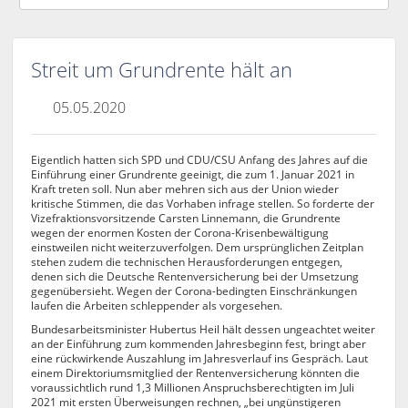
Streit um Grundrente hält an
05.05.2020
Eigentlich hatten sich SPD und CDU/CSU Anfang des Jahres auf die
Einführung einer Grundrente geeinigt, die zum 1. Januar 2021 in
Kraft treten soll. Nun aber mehren sich aus der Union wieder
kritische Stimmen, die das Vorhaben infrage stellen. So forderte der
Vizefraktionsvorsitzende Carsten Linnemann, die Grundrente
wegen der enormen Kosten der Corona-Krisenbewältigung
einstweilen nicht weiterzuverfolgen. Dem ursprünglichen Zeitplan
stehen zudem die technischen Herausforderungen entgegen,
denen sich die Deutsche Rentenversicherung bei der Umsetzung
gegenübersieht. Wegen der Corona-bedingten Einschränkungen
laufen die Arbeiten schleppender als vorgesehen.
Bundesarbeitsminister Hubertus Heil hält dessen ungeachtet weiter
an der Einführung zum kommenden Jahresbeginn fest, bringt aber
eine rückwirkende Auszahlung im Jahresverlauf ins Gespräch. Laut
einem Direktoriumsmitglied der Rentenversicherung könnten die
voraussichtlich rund 1,3 Millionen Anspruchsberechtigten im Juli
2021 mit ersten Überweisungen rechnen, „bei ungünstigeren