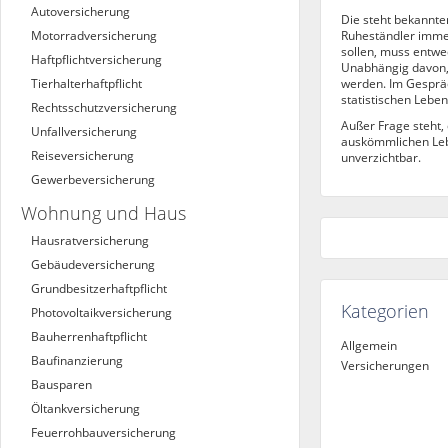
Autoversicherung
Die steht bekannt
Motorradversicherung
Ruheständler immer
sollen, muss entwe
Haftpflichtversicherung
Unabhängig davon,
Tierhalterhaftpflicht
werden. Im Gespräch
statistischen Leb
Rechtsschutzversicherung
Außer Frage steht,
Unfallversicherung
auskömmlichen Lebe
Reiseversicherung
unverzichtbar.
Gewerbeversicherung
Wohnung und Haus
Hausratversicherung
Gebäudeversicherung
Grundbesitzerhaftpflicht
Kategorien
Photovoltaikversicherung
Bauherrenhaftpflicht
Allgemein
Baufinanzierung
Versicherungen
Bausparen
Öltankversicherung
Feuerrohbauversicherung