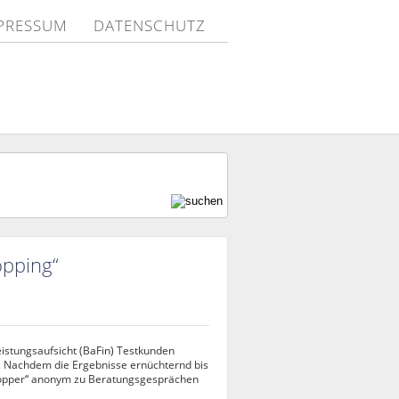
PRESSUM
DATENSCHUTZ
opping“
leistungsaufsicht (BaFin) Testkunden
n. Nachdem die Ergebnisse ernüchternd bis
hopper“ anonym zu Beratungsgesprächen