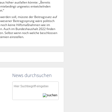
us höher ausfallen könnte: „Bereits
demiebedingt ungewiss entwickelnden
t.“
werden soll, müsste der Beitragssatz auf
ewesener Beitragssprung wäre politisch
g noch keine Hilfsmaßnahmen wie im
en. Auch im Bundeshaushalt 2022 finden
n. Selbst wenn noch welche beschlossen
ämien einstellen.
News durchsuchen