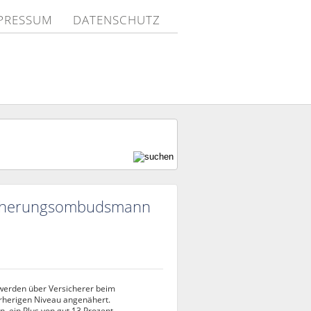
PRESSUM
DATENSCHUTZ
cherungsombudsmann
werden über Versicherer beim
herigen Niveau angenähert.
, ein Plus von gut 13 Prozent,