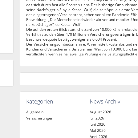
das sich durch fast alle Sparten zieht. Der bisherige Ombudsma
seine Nachfolgerin Sibylle Kessal-Wulf, die seit April als erste V
des eingetragenen Vereins steht, sehen vor allem Pandemie-Effek
Entwicklung. „Die Menschen sind wieder aktiver und mobiler. Und
risikoträchtiger“, so Kessal-Wulf.
Die auf den ersten Blick stattliche Zahl von 18.000 Fällen relativi
Verhältnis zu den über 470 Millionen Versicherungsverträgen in D
Beschwerdequote beträgt weniger als 0,004 Prozent.
Der Versicherungsombudsmann e. V. vermittelt kostenlos und neut
Kunden und Versicherern. Bis zu einem Wert von 10.000 Euro kan
verpflichten, wenn seine jeweilige Prüfung eine Leistungspflicht er
Kategorien
News Archiv
Allgemein
August 2026
Versicherungen
Juli 2026
Juni 2026
Mai 2026
April 2026